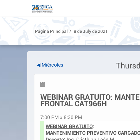
Salta
al
contenido
principal
Página Principal
8 de July de 2021
Thursd
◀
Miércoles
WEBINAR GRATUITO: MANT
FRONTAL CAT966H
7:00 PM
»
8:30 PM
WEBINAR GRATUITO
:
MANTENIMIENTO PREVENTIVO CARGADO
Docente:
Ing. Cristhian León M.