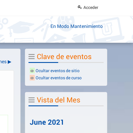
Acceder
En Modo Mantenimiento
Salta
Clave de eventos
Clave
nes
▶
de
Ocultar eventos de sitio
eventos
Ocultar eventos de curso
Salta
Vista del Mes
Vista
del
Mes
June 2021