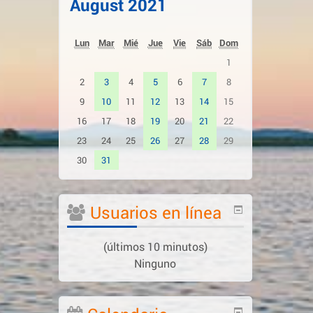
August 2021
Lun
Mar
Mié
Jue
Vie
Sáb
Dom
1
2
3
4
5
6
7
8
9
10
11
12
13
14
15
16
17
18
19
20
21
22
23
24
25
26
27
28
29
30
31
Salta
Usuarios en línea
Usuarios
en
(últimos 10 minutos)
línea
Ninguno
Salta