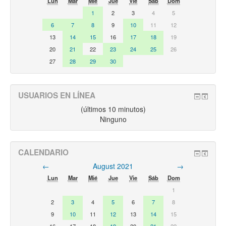
Lun
Mar
Mié
Jue
Vie
Sáb
Dom
1
2
3
4
5
6
7
8
9
10
11
12
13
14
15
16
17
18
19
20
21
22
23
24
25
26
27
28
29
30
USUARIOS EN LÍNEA
(últimos 10 minutos)
Ninguno
CALENDARIO
←
August 2021
→
Lun
Mar
Mié
Jue
Vie
Sáb
Dom
1
2
3
4
5
6
7
8
9
10
11
12
13
14
15
16
17
18
19
20
21
22